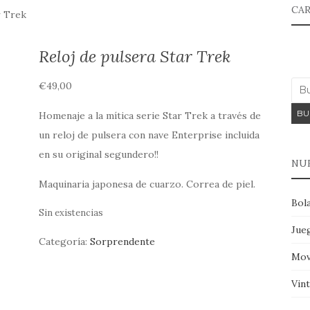
CAR
r Trek
Reloj de pulsera Star Trek
€
49,00
BU
Homenaje a la mítica serie Star Trek a través de
un reloj de pulsera con nave Enterprise incluida
en su original segundero!!
NU
Maquinaria japonesa de cuarzo. Correa de piel.
Bola
Sin existencias
Jue
Categoría:
Sorprendente
Mov
Vin