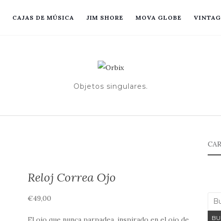
CAJAS DE MÚSICA
JIM SHORE
MOVA GLOBE
VINTAG
Objetos singulares.
CAR
Reloj Correa Ojo
€
49,00
BU
El ojo que nunca parpadea, inspirado en el ojo de