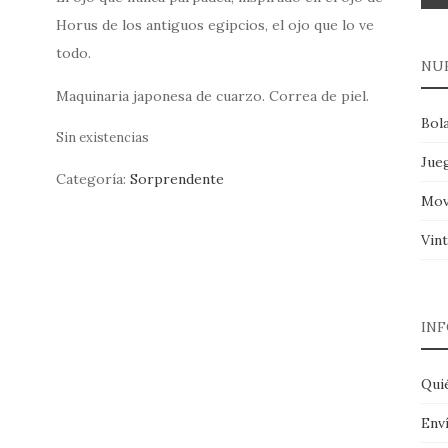
Horus de los antiguos egipcios, el ojo que lo ve
todo.
NU
Maquinaria japonesa de cuarzo. Correa de piel.
Bola
Sin existencias
Jue
Categoría:
Sorprendente
Mov
Vin
IN
Qui
Env