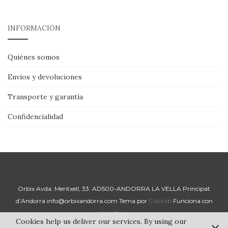
INFORMACIÓN
Quiénes somos
Envíos y devoluciones
Transporte y garantía
Confidencialidad
Orbix Avda. Meritxell, 33. AD500-ANDORRA LA VELLA Principat
d’Andorra info@orbixandorra.com Tema por
Colorlib
Funciona con
WordPress
Cookies help us deliver our services. By using our