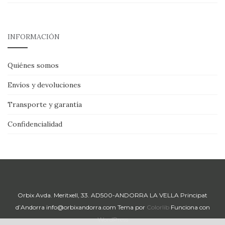
INFORMACIÓN
Quiénes somos
Envíos y devoluciones
Transporte y garantía
Confidencialidad
Orbix Avda. Meritxell, 33. AD500-ANDORRA LA VELLA Principat
d’Andorra info@orbixandorra.com Tema por
Colorlib
Funciona con
WordPress